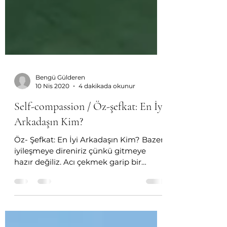
Bengü Gülderen
10 Nis 2020
4 dakikada okunur
Self-compassion / Öz-şefkat: En İyi
Arkadaşın Kim?
Öz- Şefkat: En İyi Arkadaşın Kim? Bazen
iyileşmeye direniriz çünkü gitmeye
hazır değiliz. Acı çekmek garip bir
şeydir. Acıyor ve acıdan...